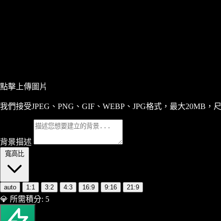
點擊上傳圖片
我們接受JPEG、PNG、GIF、WEBP、JPG格式，最大20MB，尺寸
背景描述
寬高比
auto
1:1
3:2
4:3
16:9
9:16
21:9
💎
所需積分:
5