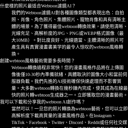
什麼樣的照片最适合Webtoon濾鏡AI？
我們的Webtoon濾鏡AI對各種圖像類型都表現出色：自拍
照、肖像、角色照片、集體照片、寵物肖像和具有清晰主
體的場景。為了獲得最佳webtoon轉換效果，請使用清晰、
光線充足、高解析度的JPG、PNG或WEBP格式圖像（最
大10MB）。對比度良好、光線適當、主體清晰的照片可
產生具有真實漫畫書美学的最令人惊叹的webtoon風格轉
換。
創建webtoon風格藝術需要多長時間？
Webtoon轉換過程非常快！您的漫畫風格作品將在上傳圖
像後僅10-30秒內準備就緒，具體取決於圖像大小和當前伺
服器負載。我們先進的AI技術確保快速處理而不影響質
量。大多數webtoon轉換在幾秒鐘內完成，使其成為在線最
快的照片轉webtoon生成器之一。立即獲取您的漫畫藝術。
我可以下載和分享我的webtoon AI創作嗎？
當然可以！一旦您的照片轉換為webtoon藝術，您可以立即
高解析度下載高質量的漫畫風格作品。在Instagram、
TikTok、Facebook、Twitter、Discord、Reddit或任何社交媒