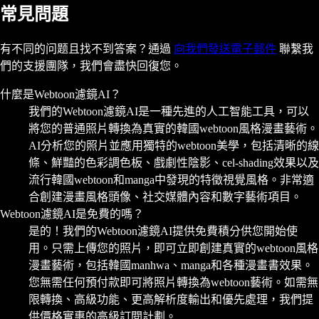
常見問題
有不同的问题且找不到答案？通過
向我們發送電子郵件
聯繫我
們的支援團隊，我們會盡快回復您。
什麼是Webtoon濾鏡AI？
我們的Webtoon濾鏡AI是一種先進的人工智能工具，可以
將您的普通照片轉換為真實的韓國webtoon風格漫畫藝術。
AI分析您的照片並應用獨特的webtoon美學，包括清晰的線
條、鮮豔的色彩調色板、戲劇性陰影、cel-shading效果以及
流行韓國webtoon和manga中發現的特徵視覺風格。非常適
合創建漫畫風格頭像、社交媒體內容和數字藝術項目。
Webtoon濾鏡AI是免費的嗎？
是的！我們的Webtoon濾鏡AI提供免費積分供您開始使
用。只需上傳您的照片，即可立即創建真實的webtoon風格
漫畫藝術，包括韓國manhwa、manga和各種漫畫書效果。
您無需任何預付款即可將照片轉換為webtoon藝術。如需無
限轉換、高級功能、更高解析度輸出和優先處理，我們提
供價格實惠的高級訂閱計劃。