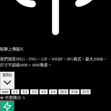
點擊上傳圖片
我們接受JPEG、PNG、GIF、WEBP、JPG格式，最大20MB，
尺寸不超過4096 × 4096像素。
寬高比
auto
1:1
3:2
2:3
4:3
3:4
16:9
9:16
21:9
💎
所需積分:
5